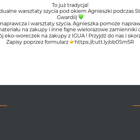
To już tradycja!
dualne warsztaty szycia pod okiem Agnieszki podczas
St
Gwardii)
 naprawcza i warsztaty szycia. Agnieszka pomoże naprawi
 materiału na zakupy i inne fajne wielorazowe zamienni
swój eko-woreczek na zakupy z
IGUA
! Przyjdź do nas i sko
Zapisy poprzez formularz
https://cutt.ly/ob0Sm5R