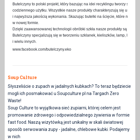
Butelczyny to polski projekt, który bazując na idei recyklingu tworzy szklan
codziennego użytku. Wszystkie nasze produkty charakteryzują się unikal
i najwyższa jakością wykonania. Skazując butelki na ścięcie, które następn
w nowej formie.
Dzięki zaawansowanej technologii obróbki szkła nasze produkty są w 100
Butelczyny specjalizują się w tworzeniu szklanek, kieliszków, lamp, lampio
i wielu innych.
www.facebook.com/butelczyny.eko
Soup Culture
Słyszeliście o zupach w jadalnych kubkach? To teraz będziecie
mogli ich posmakować u Soupсulture pl na Targach Zero
Waste!
Soup Culture to wyjątkowa sieć zupiarni, której celem jest
promowanie zdrowego i odpowiedzialnego żywienia w formie
fast food. Naszą wizytówką jest unikalny w skali światowej
sposób serwowania zupy - jadalne, chlebowe kubki. Podajemy
w nich