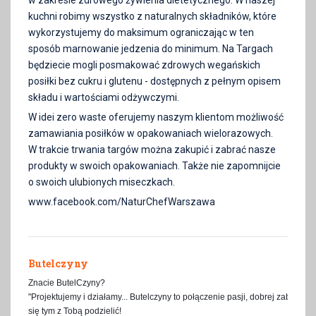
w zakresie zdrowego żywienia dietetycznego. W naszej
kuchni robimy wszystko z naturalnych składników, które
wykorzystujemy do maksimum ograniczając w ten
sposób marnowanie jedzenia do minimum. Na Targach
będziecie mogli posmakować zdrowych wegańskich
posiłki bez cukru i glutenu - dostępnych z pełnym opisem
składu i wartościami odżywczymi.
W idei zero waste oferujemy naszym klientom możliwość
zamawiania posiłków w opakowaniach wielorazowych.
W trakcie trwania targów można zakupić i zabrać nasze
produkty w swoich opakowaniach. Także nie zapomnijcie
o swoich ulubionych miseczkach.
www.facebook.com/NaturChefWarszawa
Butelczyny
Znacie ButelCzyny?
"Projektujemy i działamy... Butelczyny to połączenie pasji, dobrej zabawy
się tym z Tobą podzielić!