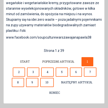
wegańskie i wegetariańskie kremy, przygotowane zawsze ze
starannie wyselekcjonowanych składników, gotowe w kilka
minut od zamówienia, do spożycia na miejscu i na wynos.
Skupiamy się na idei zero waste – poza jadalnymi pojemnikami
na zupy używamy materiałów biodegradowalnych zamiast
plastiku i folii.
www.facebook.com/soupculturewarszawajanapawla38
Strona 1 z 39
START
POPRZEDNI ARTYKUŁ
1
2
3
4
5
6
7
8
9
10
NASTĘPNY ARTYKUŁ
KONIEC