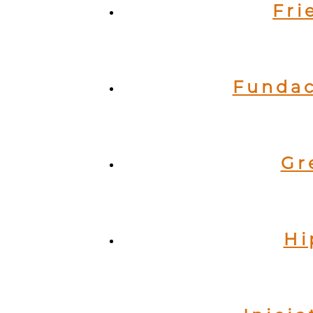
Fri
Fundac
Gr
Hi