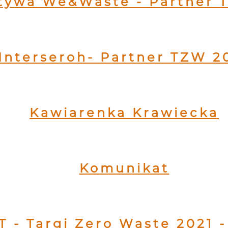
atywa We&Waste - Partner 
Interseroh- Partner TZW 2
Kawiarenka Krawiecka
Komunikat
- Targi Zero Waste 2021 -