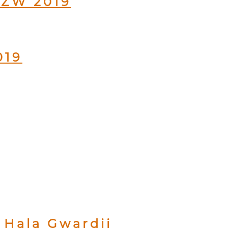
TZW 2019
019
 Hala Gwardii