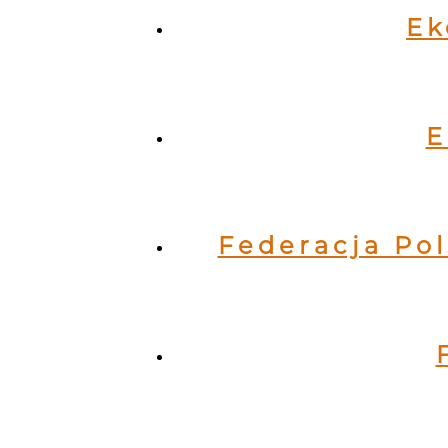
Ek
E
Federacja Po