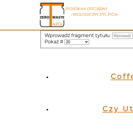
Wprowadź fragment tytułu
Pokaż #
Coff
Czy U