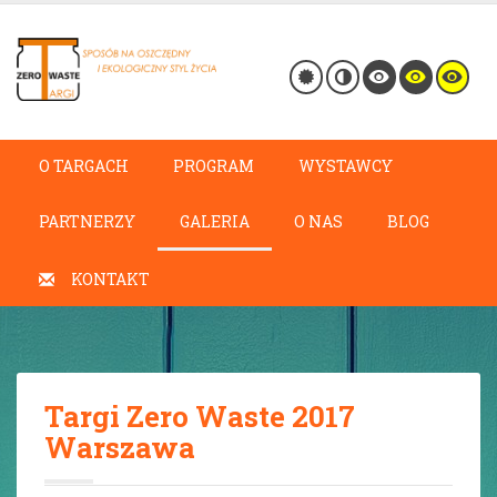
O TARGACH
PROGRAM
WYSTAWCY
PARTNERZY
GALERIA
O NAS
BLOG
KONTAKT
Targi Zero Waste 2017
Warszawa