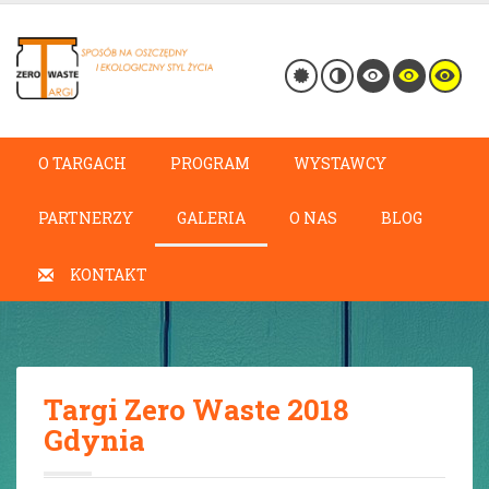
O TARGACH
PROGRAM
WYSTAWCY
PARTNERZY
GALERIA
O NAS
BLOG
KONTAKT
Targi Zero Waste 2018
Gdynia