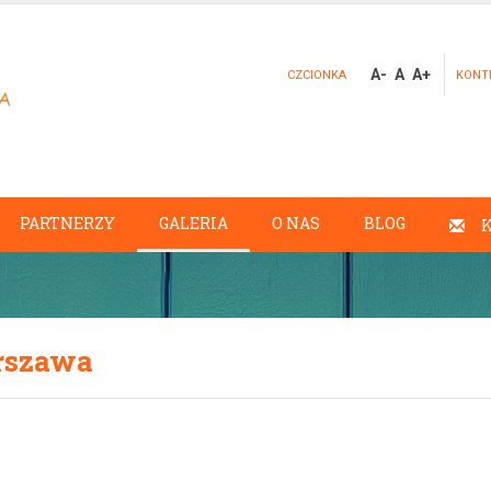
A-
A
A+
CZCIONKA
KONT
PARTNERZY
GALERIA
O NAS
BLOG
arszawa