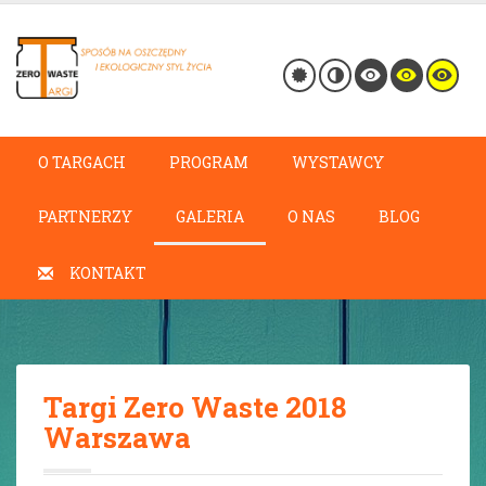
O TARGACH
PROGRAM
WYSTAWCY
PARTNERZY
GALERIA
O NAS
BLOG
KONTAKT
Targi Zero Waste 2018
Warszawa