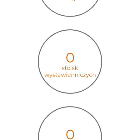
0
stoisk
wystawienniczych
0