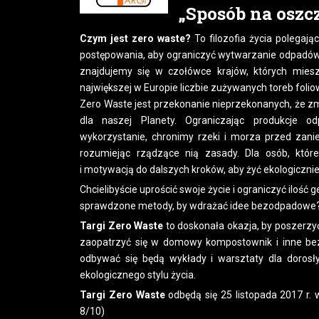
„Sposób na oszcz
Czym jest zero waste?
To filozofia życia polegaj
postępowania, aby ograniczyć wytwarzanie odpadów
znajdujemy się w czołówce krajów, których mies
największej w Europie liczbie zużywanych toreb foli
Zero Waste jest przekonanie nieprzekonanych, że
dla naszej Planety. Ograniczając produkcje o
wykorzystanie, chronimy rzeki i morza przed zanie
rozumiejąc rządzące nią zasady. Dla osób, które
i motywacją do dalszych kroków, aby żyć ekologiczn
Chcielibyście uprościć swoje życie i ograniczyć il
sprawdzone metody, by wdrażać idee bezodpadowe
Targi Zero Waste
to doskonała okazja, by poszerz
zaopatrzyć się w domowy kompostownik i inne bez
odbywać się będą wykłady i warsztaty dla doros
ekologicznego stylu życia.
Targi Zero Waste
odbędą się 25 listopada 2017 r.
8/10)