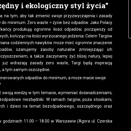
ędny i ekologiczny styl życia”
ąca na tym, aby tak zmienić swoje przyzwyczajenia i zasady
 do minimum. Zero waste = życie bez odpadów. Jako Polacy
zkańcy produkują ogromne ilości odpadów, począwszy od
owych, kończąc na ilości wyrzucanego jedzenia. Celem Targów
 zmiana codziennych nawyków może mieć ogromne znaczenie
dpadów, szanujemy zasoby naturalne zmniejszając ich
czyszczeniem, a także zaczynamy żyć bliżej natury, lepiej
 już wdrażają zasady zero waste, Targi będą inspiracją
ie, a tym samym oszczędnie.
ość generowanych odpadów do minimum, a może macie swoje
?
yć swoją wiedzę w tym temacie, wymieniać doświadczeniami,
odpadowe niezbędniki. W ramach targów, poza stoiskami,
łych i dzieci na temat bezodpadowego, oszczędnego oraz
 w godzinach 11.00 – 18.00 w Warszawie (Agora ul. Czerska