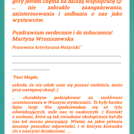
góry jestem chętna na dalszą współpracę 😊
… nie zabrakło zaangażowania,
zainteresowania i zadbania o nas jako
wystawców.
Pozdrawiam serdecznie i do zobaczenia!
Martyna Wroniszewska
Pracownia Artystyczna Nożyczki"
-------------------------------------------------------------------------
-------------------------------------------------------------------------
-------------------------
"Pani Magdo,
szkoda, że nie udało nam się poznać osobiście, może
przy następnej okazji ;)
… chciałabym podziękować za możliwość
uczestniczenia w Waszym wydarzeniu. To były bardzo
fajne targi. Nie spodziewałam się aż tylu
odwiedzających, miło nas to zaskoczyło :) Kontakt
z osobami, które są tak świadome ekologicznie był dla
nas też mocno pouczający. Wiemy, na jakie pytania
musimy poszukać odpowiedzi, i w którym kierunku
iść z naszymi działaniami. ....