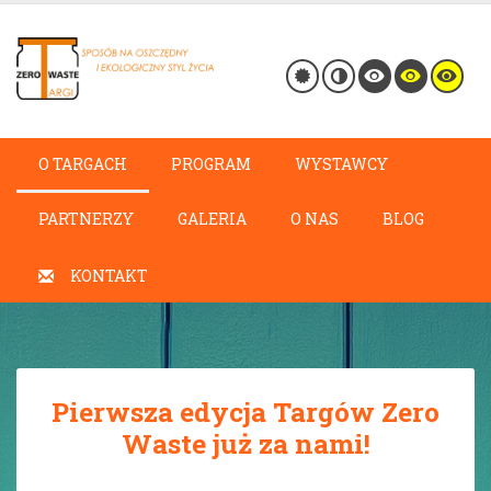
O TARGACH
PROGRAM
WYSTAWCY
PARTNERZY
GALERIA
O NAS
BLOG
KONTAKT
Pierwsza edycja Targów Zero
Waste już za nami!