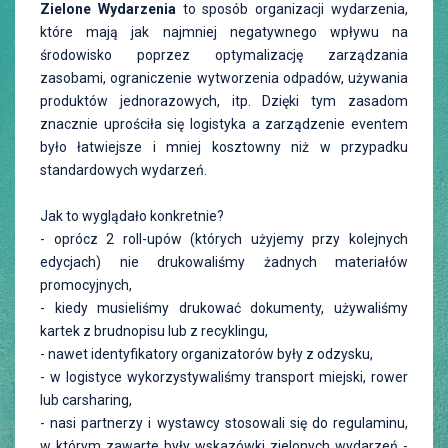
Zielone Wydarzenia
to sposób organizacji wydarzenia,
które mają jak najmniej negatywnego wpływu na
środowisko poprzez optymalizację zarządzania
zasobami, ograniczenie wytworzenia odpadów, używania
produktów jednorazowych, itp. Dzięki tym zasadom
znacznie uprościła się logistyka a zarządzenie eventem
było łatwiejsze i mniej kosztowny niż w przypadku
standardowych wydarzeń.
Jak to wyglądało konkretnie?
- oprócz 2 roll-upów (których użyjemy przy kolejnych
edycjach) nie drukowaliśmy żadnych materiałów
promocyjnych,
- kiedy musieliśmy drukować dokumenty, używaliśmy
kartek z brudnopisu lub z recyklingu,
- nawet identyfikatory organizatorów były z odzysku,
- w logistyce wykorzystywaliśmy transport miejski, rower
lub carsharing,
- nasi partnerzy i wystawcy stosowali się do regulaminu,
w którym zawarte były wskazówki zielonych wydarzeń -