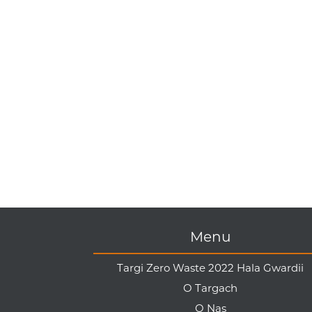
Menu
Targi Zero Waste 2022 Hala Gwardii
O Targach
O Nas